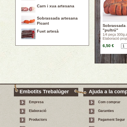
Carn i xua artesana
Sobrassada artesana
Picant
Sobrassada 
"pultrú"
Fuet artesà
1/4 peça 300g.
Elaboració prop
6,50 €
Embotits Trebalúger
Ajuda a la com
Empresa
Com comprar
Elaboració
Garanties
Productors
Pagament Segur