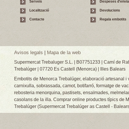
Serveis
Despeses d'envi
Localització
Devolucions
Contacte
Regala embotits
Avisos legals
|
Mapa de la web
Supermercat Trebaluger S.L. | B07751233 | Camí de Raf
Trebalúger | 07720 Es Castell (Menorca) | Illes Balears
Embotits de Menorca Trebalúger, elaboració artesanal i
carnixulla, sobrassada, camot, botifarró, formatge de va
rebosteria menorquina, pastisets, ensaïmades, melmelade
casolans de la illa. Comprar online productes típics de
Trebalúger (Supermercat Trebalúger as Castell - Balears