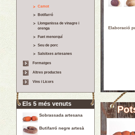
Camot
Botifarró
Llonganissa de vinagre i
Elaboració p
orenga
Fuet menorquí
Seu de porc
Salsitxes artesanes
Formatges
Altres productes
Vins i Licors
Els 5 més venuts
Pot
Sobrassada artesana
Butifarró negre artesà