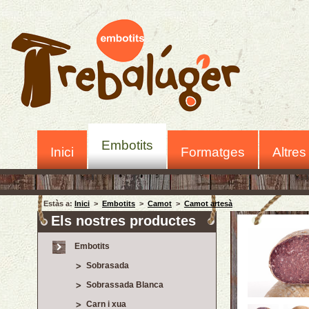
Embotits
Inici
Formatges
Altres
Estàs a:
Inici
>
Embotits
>
Camot
>
Camot artesà
Els nostres productes
Embotits
Sobrasada
Sobrassada Blanca
Carn i xua