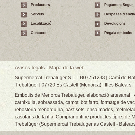
Productors
Pagament Segur
Serveis
Despeses d'envi
Localització
Devolucions
Contacte
Regala embotits
Avisos legals
|
Mapa de la web
Supermercat Trebaluger S.L. | B07751233 | Camí de Raf
Trebalúger | 07720 Es Castell (Menorca) | Illes Balears
Embotits de Menorca Trebalúger, elaboració artesanal i
carnixulla, sobrassada, camot, botifarró, formatge de va
rebosteria menorquina, pastisets, ensaïmades, melmelade
casolans de la illa. Comprar online productes típics de
Trebalúger (Supermercat Trebalúger as Castell - Balears