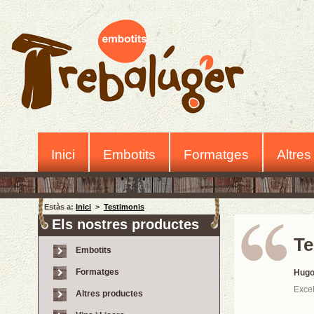
Inici
Embotits
Formatges
Altres
Estàs a:
Inici
>
Testimonis
Els nostres productes
Te
Embotits
Formatges
Hug
Exce
Altres productes