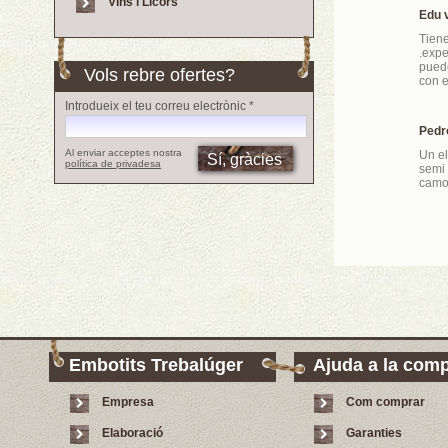
Vins i Licors
Edu 
Tien
.expe
puede
Vols rebre ofertes?
con e
Introdueix el teu correu electrònic *
Pedr
Al enviar acceptes nostra
Un el
política de privadesa
semi
camo
Embotits Trebalúger
Ajuda a la com
Empresa
Com comprar
Elaboració
Garanties