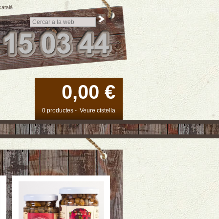
català
0,00 €
0 productes
-
Veure cistella