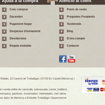
Ajuda a la compra
Atenció al client
Com comprar
Punts de venta
Garanties
Preguntes Freqüents
Pagament Segur
Testimonis
Despeses d'enviament
Blog
Devolucions
El teu compte
Regala embotits
Contacte
Rafalet, 23 Caserío de Trebalúger | 07720 Es Castell (Menorca) |
 i venda online de carnixulla, sobrassada, camot, botifarró,
norquina, pastisets, ensaïmades, melmelades, mel i altres
ctes típics de Menorca a Embotits Trebalúger (Supermercat