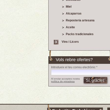
Miel
Alcaparras
Reposteria artesana
Aceite
Packs tradicionales
Vins i Licors
Vols rebre ofertes?
Introdueix el teu correu electrònic *
Al enviar acceptes nostra
política de privadesa