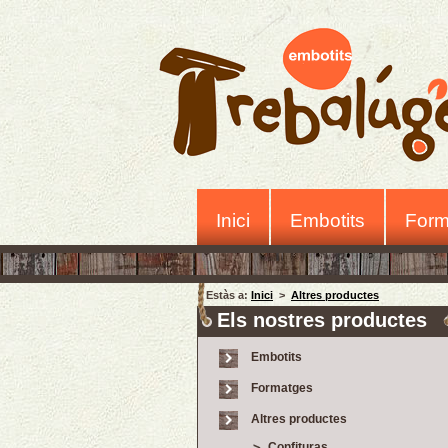
Inici
Embotits
Form
Estàs a:
Inici
>
Altres productes
Els nostres productes
Embotits
Formatges
Altres productes
Confituras