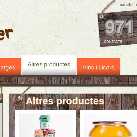
castellà
|
CONTACTE
Altres productes
atges
Vins i Licors
Altres productes