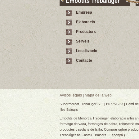
Embotits Trebalúger
Empresa
Elaboració
Productors
Serveis
Localització
Contacte
Avisos legals
|
Mapa de la web
Supermercat Trebaluger S.L. | B07751233 | Camí de 
Illes Balears
Embotits de Menorca Trebalúger, elaboració artesanal
formatge de vaca, formatges de cabra, rebosteria me
productes casolans de la illa. Comprar online produ
Trebalúger as Castell - Balears - Espanya )