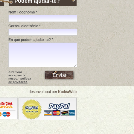
Podem ajudar-te?
Nom i cognoms *
Correu electrònic *
En què podem ajudar-te? *
A l'enviar
acceptes la
nostra
política
de privadesa
desenvolupat per
KodeaWeb