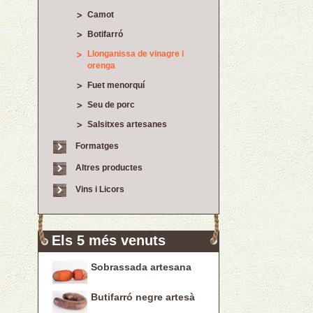
Camot
Botifarró
Llonganissa de vinagre i
orenga
Fuet menorquí
Seu de porc
Salsitxes artesanes
Formatges
Altres productes
Vins i Licors
Els 5 més venuts
Sobrassada artesana
Butifarró negre artesà