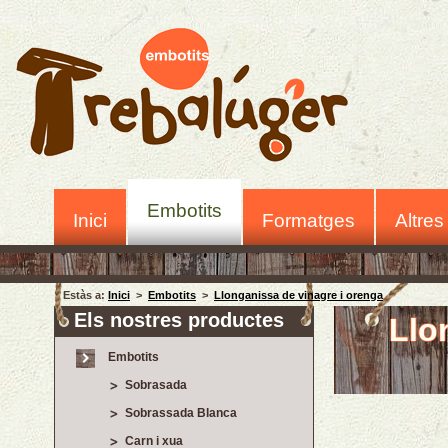
Embotits
Inici
Formatges
Altres
Estàs a:
Inici
>
Embotits
>
Llonganissa de vinagre i orenga
Els nostres productes
Llo
Embotits
Sobrasada
Sobrassada Blanca
Carn i xua