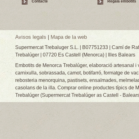
Contacte
Regala embotits
Avisos legals
|
Mapa de la web
Supermercat Trebaluger S.L. | B07751233 | Camí de Raf
Trebalúger | 07720 Es Castell (Menorca) | Illes Balears
Embotits de Menorca Trebalúger, elaboració artesanal i
carnixulla, sobrassada, camot, botifarró, formatge de va
rebosteria menorquina, pastisets, ensaïmades, melmelade
casolans de la illa. Comprar online productes típics de
Trebalúger (Supermercat Trebalúger as Castell - Balears