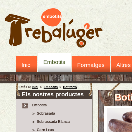
Embotits
Inici
Formatges
Altres
Estàs a:
Inici
>
Embotits
>
Botifarró
Els nostres productes
Bot
Embotits
Sobrasada
Sobrassada Blanca
Carn i xua