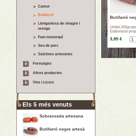
Camot
Botifarró
Butifarró ne
Llonganissa de vinagre i
Unitat 200gr.ap
orenga
Elaboració prop
Fuet menorquí
3,95 €
Seu de porc
Salsitxes artesanes
Formatges
Altres productes
Vins i Licors
Els 5 més venuts
Sobrassada artesana
Butifarró negre artesà