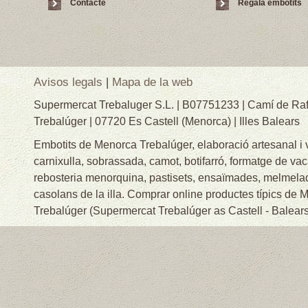
Contacte
Regala embotits
Avisos legals
|
Mapa de la web
Supermercat Trebaluger S.L. | B07751233 | Camí de Raf
Trebalúger | 07720 Es Castell (Menorca) | Illes Balears
Embotits de Menorca Trebalúger, elaboració artesanal i
carnixulla, sobrassada, camot, botifarró, formatge de va
rebosteria menorquina, pastisets, ensaïmades, melmelade
casolans de la illa. Comprar online productes típics de
Trebalúger (Supermercat Trebalúger as Castell - Balears