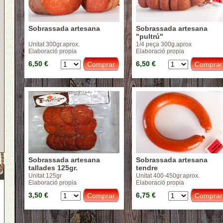
Sobrassada artesana
Sobrassada artesana
"pultrú"
Unitat 300gr.aprox.
1/4 peça 300g.aprox
Elaboració propia
Elaboració propia
6,50 €
6,50 €
Sobrassada artesana
Sobrassada artesana
tallades 125gr.
tendre
Unitat 125gr
Unitat 400-450gr.aprox.
Elaboració propia
Elaboració propia
3,50 €
6,75 €