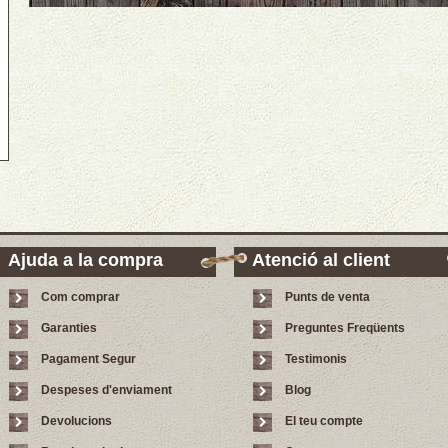
Ajuda a la compra
Atenció al client
Com comprar
Punts de venta
Garanties
Preguntes Freqüents
Pagament Segur
Testimonis
Despeses d'enviament
Blog
Devolucions
El teu compte