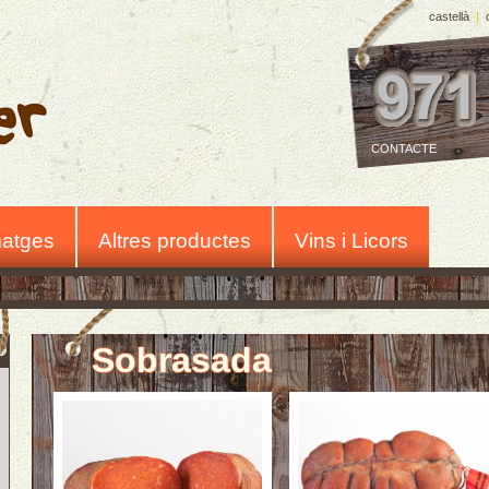
castellà
|
CONTACTE
atges
Altres productes
Vins i Licors
Sobrasada