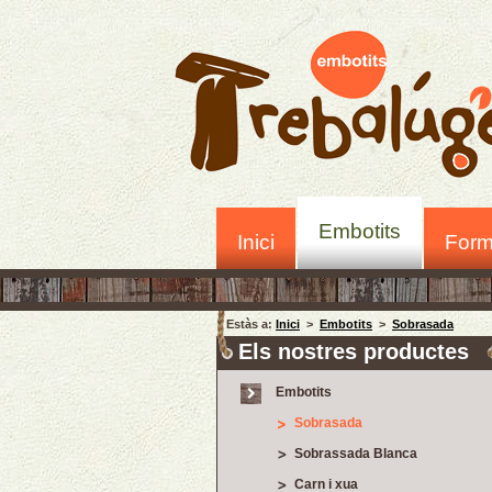
Embotits
Inici
Form
Estàs a:
Inici
>
Embotits
>
Sobrasada
Els nostres productes
Embotits
Sobrasada
Sobrassada Blanca
Carn i xua