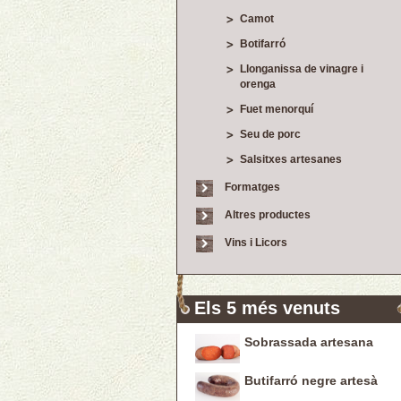
Camot
Botifarró
Llonganissa de vinagre i
orenga
Fuet menorquí
Seu de porc
Salsitxes artesanes
Formatges
Altres productes
Vins i Licors
Els 5 més venuts
Sobrassada artesana
Butifarró negre artesà