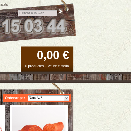
català
0,00 €
0 productes
-
Veure cistella
Ordenar per