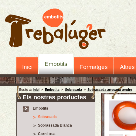
Embotits
Inici
Formatges
Altres
Estàs a:
Inici
>
Embotits
>
Sobrasada
>
Sobrassada artesana tendre
Els nostres productes
Embotits
Sobrasada
Sobrassada Blanca
Carn i xua