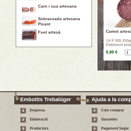
Carn i xua artesana
Sobrassada artesana
Picant
Camot artes
Fuet artesà
1/4 P 300-350gr
Elaboració prop
5,95 €
Embotits Trebalúger
Ajuda a la com
Empresa
Com comprar
Elaboració
Garanties
Productors
Pagament Segur