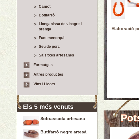
Camot
Botifarró
Llonganissa de vinagre i
Elaboració p
orenga
Fuet menorquí
Seu de porc
Salsitxes artesanes
Formatges
Altres productes
Vins i Licors
Els 5 més venuts
Pot
Sobrassada artesana
Butifarró negre artesà