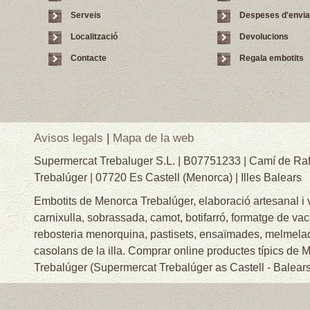
Serveis
Despeses d'envi
Localització
Devolucions
Contacte
Regala embotits
Avisos legals
|
Mapa de la web
Supermercat Trebaluger S.L. | B07751233 | Camí de Raf
Trebalúger | 07720 Es Castell (Menorca) | Illes Balears
Embotits de Menorca Trebalúger, elaboració artesanal i
carnixulla, sobrassada, camot, botifarró, formatge de va
rebosteria menorquina, pastisets, ensaïmades, melmelade
casolans de la illa. Comprar online productes típics de
Trebalúger (Supermercat Trebalúger as Castell - Balears