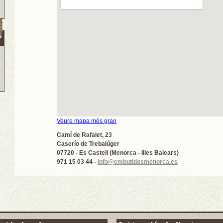
Veure mapa més gran
Camí de Rafalet, 23
Caserío de Trebalúger
07720 - Es Castell (Menorca - Illes Balears)
971 15 03 44 -
info@embutidosmenorca.es