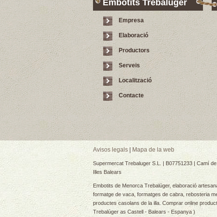
Embotits Trebalúger
Empresa
Elaboració
Productors
Serveis
Localització
Contacte
Avisos legals
|
Mapa de la web
Supermercat Trebaluger S.L. | B07751233 | Camí de 
Illes Balears
Embotits de Menorca Trebalúger, elaboració artesanal
formatge de vaca, formatges de cabra, rebosteria me
productes casolans de la illa. Comprar online produ
Trebalúger as Castell - Balears - Espanya )