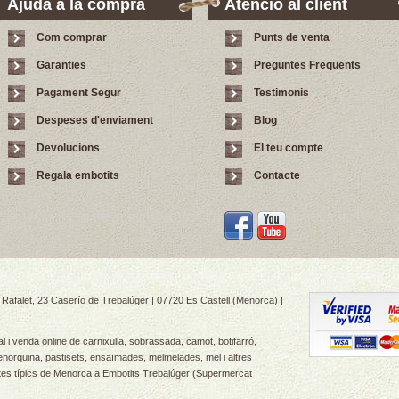
Ajuda a la compra
Atenció al client
Com comprar
Punts de venta
Garanties
Preguntes Freqüents
Pagament Segur
Testimonis
Despeses d'enviament
Blog
Devolucions
El teu compte
Regala embotits
Contacte
Rafalet, 23 Caserío de Trebalúger | 07720 Es Castell (Menorca) |
 i venda online de carnixulla, sobrassada, camot, botifarró,
norquina, pastisets, ensaïmades, melmelades, mel i altres
ctes típics de Menorca a Embotits Trebalúger (Supermercat