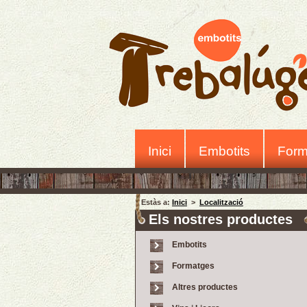
Inici
Embotits
Form
Estàs a:
Inici
>
Localització
Els nostres productes
Embotits
Formatges
Altres productes