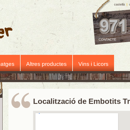
castellà
|
CONTACTE
atges
Altres productes
Vins i Licors
Localització de Embotits T