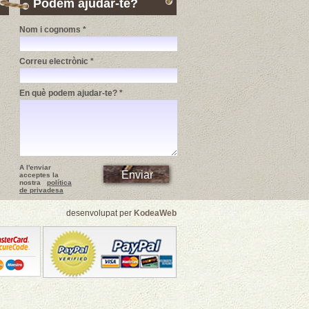
Podem ajudar-te?
Nom i cognoms *
Correu electrònic *
En què podem ajudar-te? *
A l'enviar
acceptes la
nostra
política
de privadesa
desenvolupat per
KodeaWeb