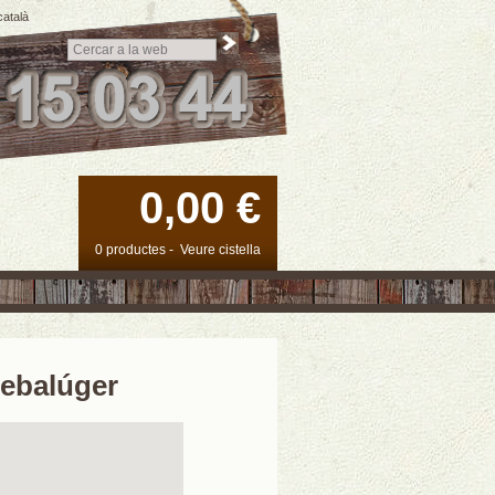
català
0,00 €
0 productes
-
Veure cistella
rebalúger