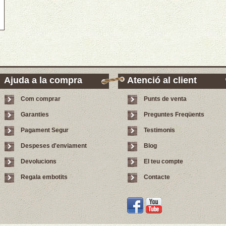
Ajuda a la compra
Atenció al client
Com comprar
Punts de venta
Garanties
Preguntes Freqüents
Pagament Segur
Testimonis
Despeses d'enviament
Blog
Devolucions
El teu compte
Regala embotits
Contacte