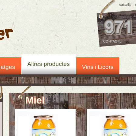
castellà
|
CONTACTE
Altres productes
atges
Vins i Licors
Miel