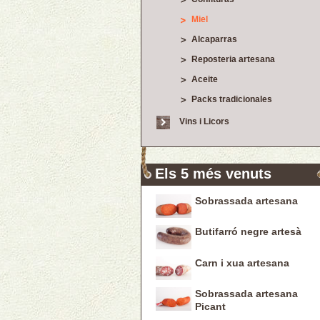
Miel
Alcaparras
Reposteria artesana
Aceite
Packs tradicionales
Vins i Licors
Els 5 més venuts
Sobrassada artesana
Butifarró negre artesà
Carn i xua artesana
Sobrassada artesana
Picant