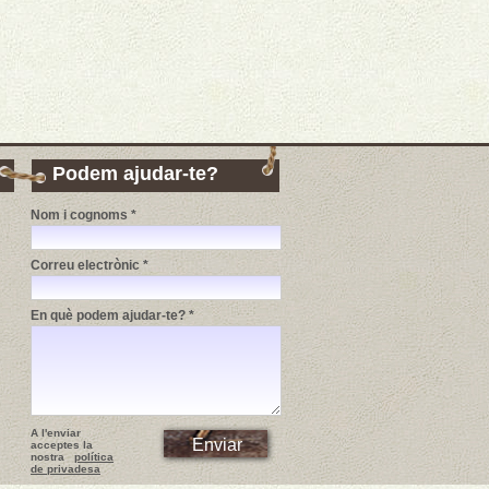
Podem ajudar-te?
Nom i cognoms *
Correu electrònic *
En què podem ajudar-te? *
A l'enviar
acceptes la
nostra
política
de privadesa