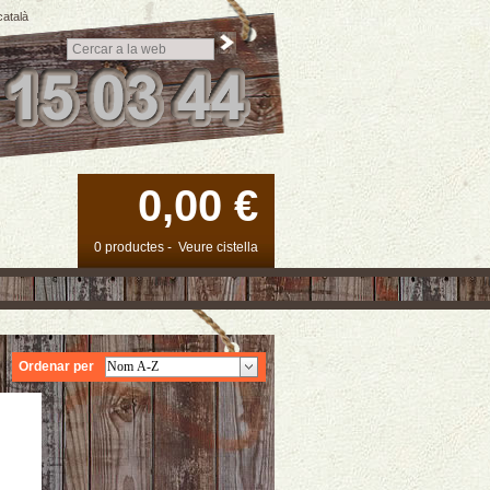
català
0,00 €
0 productes
-
Veure cistella
Ordenar per