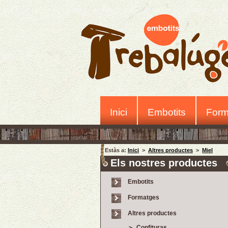
Inici
Embotits
Form
Estàs a:
Inici
>
Altres productes
>
Miel
Els nostres productes
Embotits
Formatges
Altres productes
Confituras