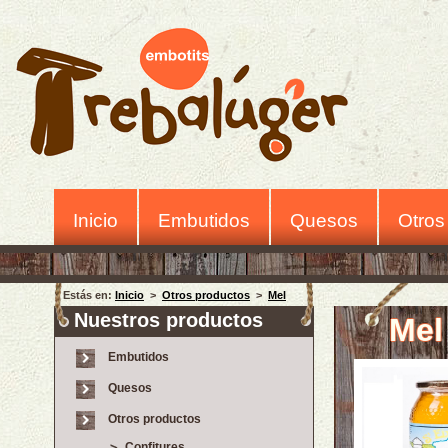
Inicio
Embutidos
Quesos
Otros
Estás en:
Inicio
>
Otros productos
>
Mel
Nuestros productos
Mel
Embutidos
Quesos
Otros productos
Confitures