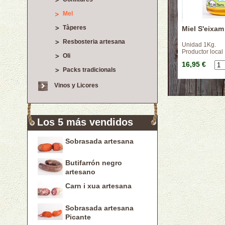
Mel
Tàperes
Miel S'eixam
Resbosteria artesana
Unidad 1Kg.
Productor local
Oli
16,95 €
Packs tradicionals
Vinos y Licores
Los 5 más vendidos
Sobrasada artesana
Butifarrón negro
artesano
Carn i xua artesana
Sobrasada artesana
Picante