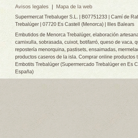
Avisos legales
|
Mapa de la web
Supermercat Trebaluger S.L. | B07751233 | Camí de Raf
Trebalúger | 07720 Es Castell (Menorca) | Illes Balears
Embutidos de Menorca Trebalúger, elaboración artesanal
carnixulla, sobrasada, cuixot, botifarró, queso de vaca, 
repostería menorquina, pastisets, ensaimadas, mermelad
productos caseros de la isla. Comprar online productos 
Embotits Trebalúger (Supermercado Trebalúger en Es Cas
España)