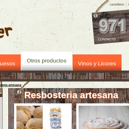
castellano
|
CONTACTO
Otros productos
uesos
Vinos y Licores
teria artesana
Resbosteria artesana