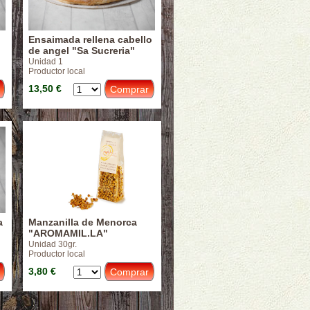
Ensaimada rellena cabello
de angel "Sa Sucreria"
Unidad 1
Productor local
13,50 €
a
Manzanilla de Menorca
"AROMAMIL.LA"
Unidad 30gr.
Productor local
3,80 €