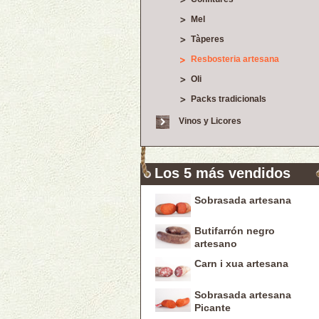
Mel
Tàperes
Resbosteria artesana
Oli
Packs tradicionals
Vinos y Licores
Los 5 más vendidos
Sobrasada artesana
Butifarrón negro
artesano
Carn i xua artesana
Sobrasada artesana
Picante