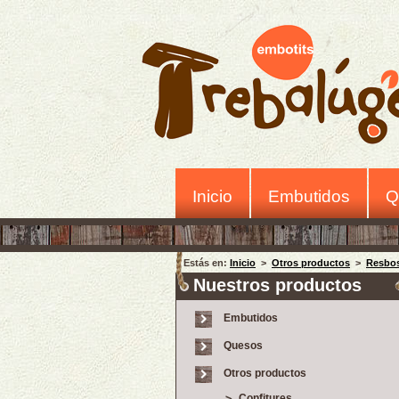
Inicio
Embutidos
Q
Estás en:
Inicio
>
Otros productos
>
Resbos
Nuestros productos
Embutidos
Quesos
Otros productos
Confitures