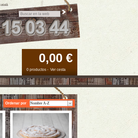
català
0,00 €
0 productos
-
Ver cesta
Ordenar por