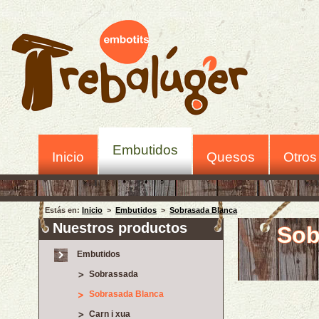
Embutidos
Inicio
Quesos
Otros
Estás en:
Inicio
>
Embutidos
>
Sobrasada Blanca
Nuestros productos
Sob
Embutidos
Sobrassada
Sobrasada Blanca
Carn i xua