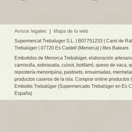
Avisos legales
|
Mapa de la web
Supermercat Trebaluger S.L. | B07751233 | Camí de Raf
Trebalúger | 07720 Es Castell (Menorca) | Illes Balears
Embutidos de Menorca Trebalúger, elaboración artesanal
carnixulla, sobrasada, cuixot, botifarró, queso de vaca, 
repostería menorquina, pastisets, ensaimadas, mermelad
productos caseros de la isla. Comprar online productos 
Embotits Trebalúger (Supermercado Trebalúger en Es Cas
España)