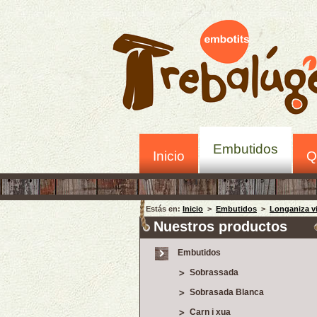
Embutidos
Inicio
Q
Estás en:
Inicio
>
Embutidos
>
Longaniza v
Nuestros productos
Embutidos
Sobrassada
Sobrasada Blanca
Carn i xua