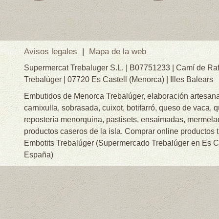
Avisos legales
|
Mapa de la web
Supermercat Trebaluger S.L. | B07751233 | Camí de Raf
Trebalúger | 07720 Es Castell (Menorca) | Illes Balears
Embutidos de Menorca Trebalúger, elaboración artesanal
carnixulla, sobrasada, cuixot, botifarró, queso de vaca, 
repostería menorquina, pastisets, ensaimadas, mermelad
productos caseros de la isla. Comprar online productos 
Embotits Trebalúger (Supermercado Trebalúger en Es Cas
España)