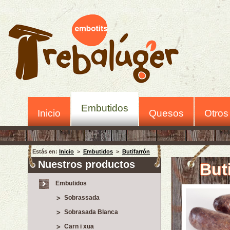
Embutidos
Inicio
Quesos
Otros
Estás en:
Inicio
>
Embutidos
>
Butifarrón
Nuestros productos
But
Embutidos
Sobrassada
Sobrasada Blanca
Carn i xua