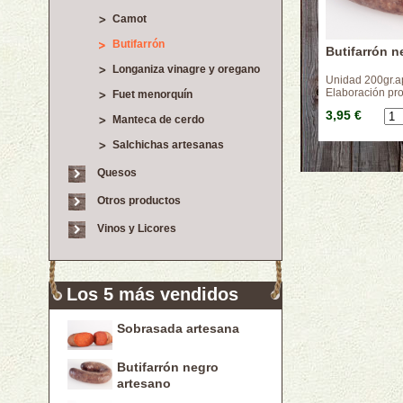
Camot
Butifarrón
Butifarrón n
Longaniza vinagre y oregano
Unidad 200gr.a
Elaboración pr
Fuet menorquín
3,95 €
Manteca de cerdo
Salchichas artesanas
Quesos
Otros productos
Vinos y Licores
Los 5 más vendidos
Sobrasada artesana
Butifarrón negro
artesano