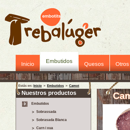
Embutidos
Inicio
Quesos
Otros
Estás en:
Inicio
>
Embutidos
>
Camot
Nuestros productos
Ca
Embutidos
Sobrassada
Sobrasada Blanca
Carn i xua