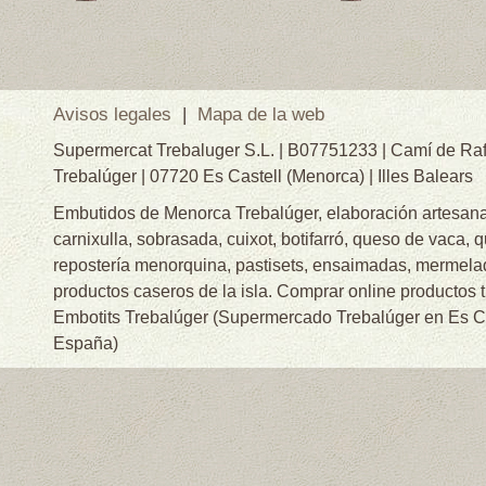
Avisos legales
|
Mapa de la web
Supermercat Trebaluger S.L. | B07751233 | Camí de Raf
Trebalúger | 07720 Es Castell (Menorca) | Illes Balears
Embutidos de Menorca Trebalúger, elaboración artesanal
carnixulla, sobrasada, cuixot, botifarró, queso de vaca, 
repostería menorquina, pastisets, ensaimadas, mermelad
productos caseros de la isla. Comprar online productos 
Embotits Trebalúger (Supermercado Trebalúger en Es Cas
España)