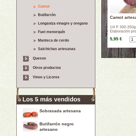
Camot
Butifarrón
Camot artes
Longaniza vinagre y oregano
1/4 P. 300-350gr
Elaboración pr
Fuet menorquín
5,95 €
Manteca de cerdo
Salchichas artesanas
Quesos
Otros productos
Vinos y Licores
Los 5 más vendidos
Sobrasada artesana
Butifarrón negro
artesano