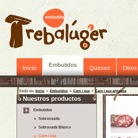
Embutidos
Inicio
Quesos
Otros
Estás en:
Inicio
>
Embutidos
>
Carn i xua
>
Carn i xua artesana
Nuestros productos
Embutidos
Sobrassada
Sobrasada Blanca
Carn i xua