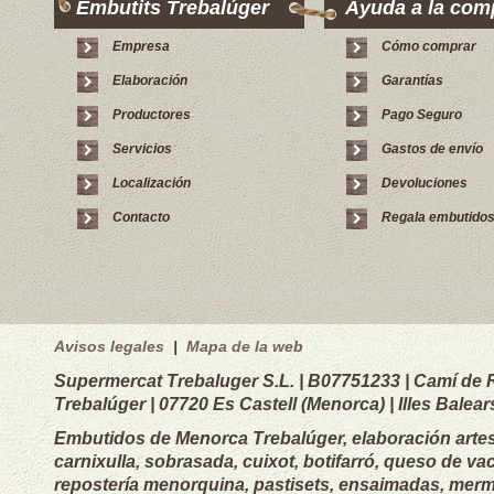
Embutits Trebalúger
Ayuda a la com
Empresa
Cómo comprar
Elaboración
Garantías
Productores
Pago Seguro
Servicios
Gastos de envío
Localización
Devoluciones
Contacto
Regala embutido
Avisos legales
|
Mapa de la web
Supermercat Trebaluger S.L. | B07751233 | Camí de R
Trebalúger | 07720 Es Castell (Menorca) | Illes Balear
Embutidos de Menorca Trebalúger, elaboración artes
carnixulla, sobrasada, cuixot, botifarró, queso de va
repostería menorquina, pastisets, ensaimadas, merme