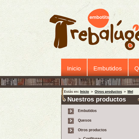
Inicio
Embutidos
Q
Estás en:
Inicio
>
Otros productos
>
Mel
Nuestros productos
Embutidos
Quesos
Otros productos
Confitures