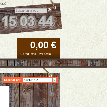
català
0,00 €
0 productos
-
Ver cesta
Ordenar por