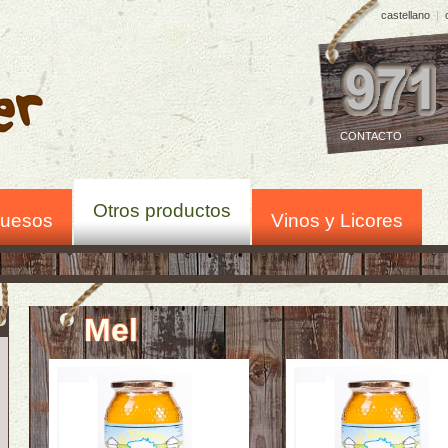
castellano
|
CONTACTO
Otros productos
uesos
Vinos y Licores
Mel