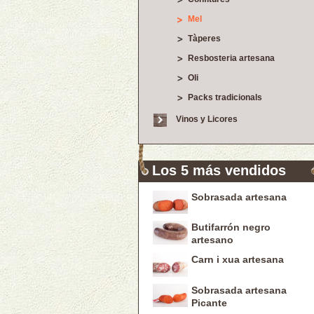
Mel
Tàperes
Resbosteria artesana
Oli
Packs tradicionals
Vinos y Licores
Los 5 más vendidos
Sobrasada artesana
Butifarrón negro
artesano
Carn i xua artesana
Sobrasada artesana
Picante