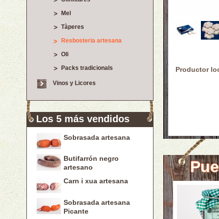
Mel
Tàperes
Resbosteria artesana
Oli
Packs tradicionals
Productor lo
Vinos y Licores
Los 5 más vendidos
Sobrasada artesana
Butifarrón negro
Pue
artesano
Carn i xua artesana
Sobrasada artesana
Picante