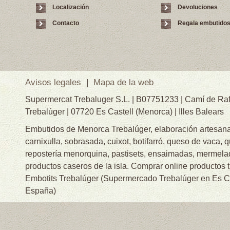
Localización
Devoluciones
Contacto
Regala embutido
Avisos legales
|
Mapa de la web
Supermercat Trebaluger S.L. | B07751233 | Camí de Raf
Trebalúger | 07720 Es Castell (Menorca) | Illes Balears
Embutidos de Menorca Trebalúger, elaboración artesanal
carnixulla, sobrasada, cuixot, botifarró, queso de vaca, 
repostería menorquina, pastisets, ensaimadas, mermelad
productos caseros de la isla. Comprar online productos 
Embotits Trebalúger (Supermercado Trebalúger en Es Cas
España)