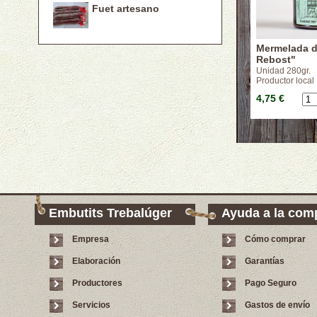
Fuet artesano
Mermelada d
Rebost"
Unidad 280gr.
Productor local
4,75 €
Embutits Trebalúger
Ayuda a la com
Empresa
Cómo comprar
Elaboración
Garantías
Productores
Pago Seguro
Servicios
Gastos de envío