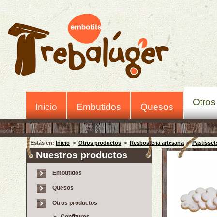
Otros
Inicio
Embutidos
Quesos
Estás en:
Inicio
>
Otros productos
>
Resbosteria artesana
>
Pastisset
Nuestros productos
Embutidos
Quesos
Otros productos
Confitures