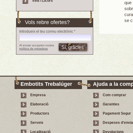
Vins i Licors
que 
sobr
cura
se c
Vols rebre ofertes?
Introdueix el teu correu electrònic *
Al enviar acceptes nostra
política de privadesa
Embotits Trebalúger
Ajuda a la com
Empresa
Com comprar
Elaboració
Garanties
Productors
Pagament Segur
Serveis
Despeses d'envi
Localització
Devolucions