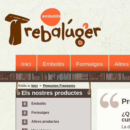
Inici
Embotits
Formatges
Altres
Estàs a:
Inici
>
Preguntes Freqüents
Els nostres productes
Pr
Embotits
Formatges
¿Qu
cu
Altres productes
La d