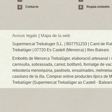
Contacte
Regala embotits
Avisos legals
|
Mapa de la web
Supermercat Trebaluger S.L. | B07751233 | Camí de Raf
Trebalúger | 07720 Es Castell (Menorca) | Illes Balears
Embotits de Menorca Trebalúger, elaboració artesanal i
carnixulla, sobrassada, camot, botifarró, formatge de va
rebosteria menorquina, pastisets, ensaïmades, melmelade
casolans de la illa. Comprar online productes típics de
Trebalúger (Supermercat Trebalúger as Castell - Balears