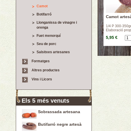
Camot
Botifarró
Camot artes
Llonganissa de vinagre i
1/4 P 300-350gr
orenga
Elaboració prop
Fuet menorquí
5,95 €
Seu de porc
Salsitxes artesanes
Formatges
Altres productes
Vins i Licors
Els 5 més venuts
Sobrassada artesana
Butifarró negre artesà