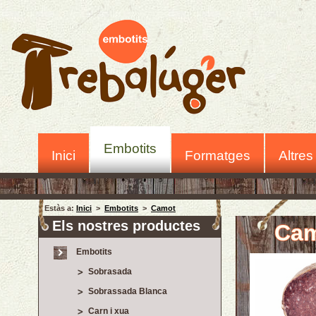
Embotits
Inici
Formatges
Altres
Estàs a:
Inici
>
Embotits
>
Camot
Els nostres productes
Ca
Embotits
Sobrasada
Sobrassada Blanca
Carn i xua