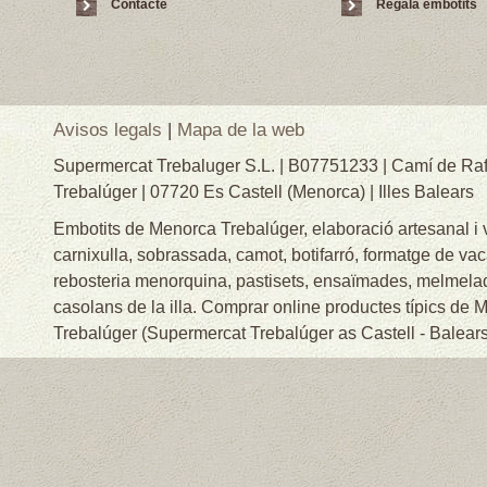
Contacte
Regala embotits
Avisos legals
|
Mapa de la web
Supermercat Trebaluger S.L. | B07751233 | Camí de Raf
Trebalúger | 07720 Es Castell (Menorca) | Illes Balears
Embotits de Menorca Trebalúger, elaboració artesanal i
carnixulla, sobrassada, camot, botifarró, formatge de va
rebosteria menorquina, pastisets, ensaïmades, melmelade
casolans de la illa. Comprar online productes típics de
Trebalúger (Supermercat Trebalúger as Castell - Balears