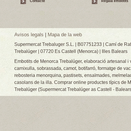
Contacte
Regala embotits
Avisos legals
|
Mapa de la web
Supermercat Trebaluger S.L. | B07751233 | Camí de Raf
Trebalúger | 07720 Es Castell (Menorca) | Illes Balears
Embotits de Menorca Trebalúger, elaboració artesanal i
carnixulla, sobrassada, camot, botifarró, formatge de va
rebosteria menorquina, pastisets, ensaïmades, melmelade
casolans de la illa. Comprar online productes típics de
Trebalúger (Supermercat Trebalúger as Castell - Balears