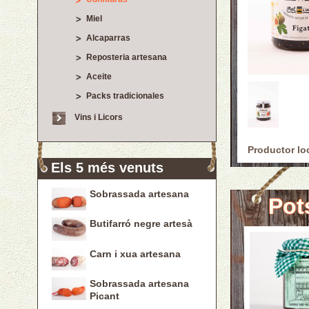
Miel
Alcaparras
Reposteria artesana
Aceite
Packs tradicionales
Vins i Licors
Productor lo
Els 5 més venuts
Sobrassada artesana
Pot
Butifarró negre artesà
Carn i xua artesana
Sobrassada artesana
Picant