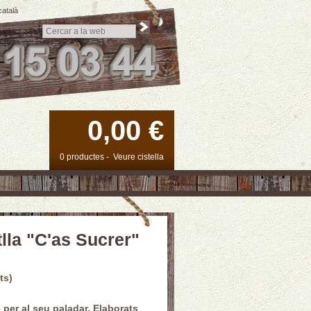
català
0,00 €
0 productes
-
Veure cistella
lla "C'as Sucrer"
ts)
e
per
al seu paladar. Elaborats