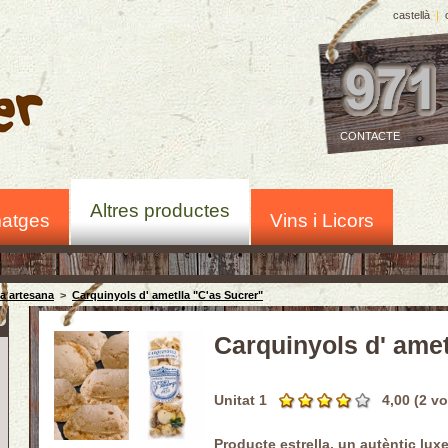
castellà
|
CONTACTE
Altres productes
atges
Vins i Licors
a artesana
>
Carquinyols d' ametlla "C'as Sucrer"
Carquinyols d' amet
Unitat 1
4,00 (2 vo
Producte
estrella, un autèntic lux