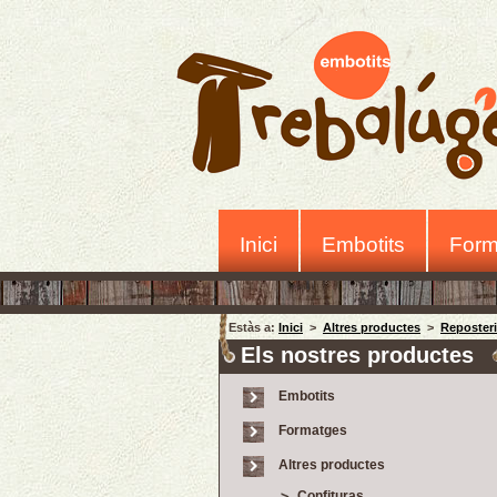
Inici
Embotits
Form
Estàs a:
Inici
>
Altres productes
>
Reposteri
Els nostres productes
Embotits
Formatges
Altres productes
Confituras