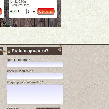
Unitat 280gr.
Productor local
4,75 €
Podem ajudar-te?
Nom i cognoms *
Correu electrònic *
En què podem ajudar-te? *
A l'enviar