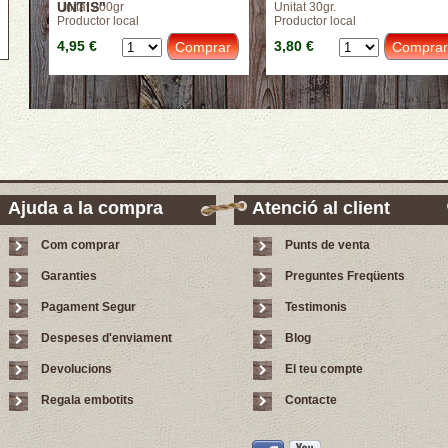
UNTIS"
Unitat 200gr
Unitat 30gr.
Productor local
Productor local
4,95 €
3,80 €
Ajuda a la compra
Atenció al client
Com comprar
Punts de venta
Garanties
Preguntes Freqüents
Pagament Segur
Testimonis
Despeses d'enviament
Blog
Devolucions
El teu compte
Regala embotits
Contacte