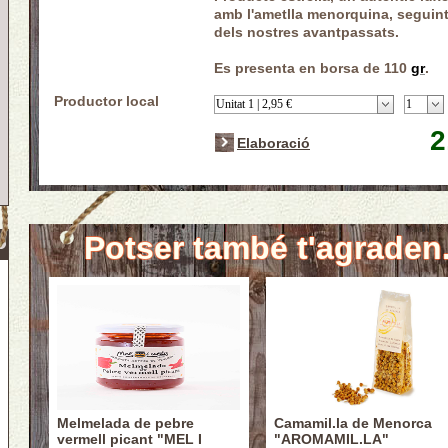
amb
l'ametlla
menorquina, seguin
dels nostres avantpassats.
Es
presenta
en borsa de 110
gr
.
Productor local
2
Elaboració
Potser també t'agraden.
Melmelada de pebre
Camamil.la de Menorca
vermell picant "MEL I
"AROMAMIL.LA"