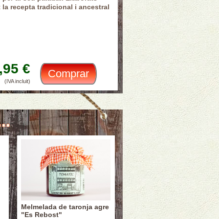
t
la
recepta
tradicional i ancestral
,95 €
(IVA incluit)
..
Melmelada de taronja agre
"Es Rebost"