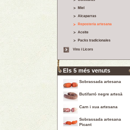
Miel
Alcaparras
Reposteria artesana
Aceite
Packs tradicionales
Vins i Licors
Els 5 més venuts
Sobrassada artesana
Butifarró negre artesà
Carn i xua artesana
Sobrassada artesana
Picant