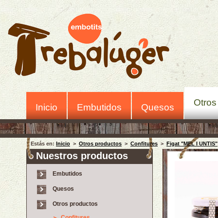
Otros
Inicio
Embutidos
Quesos
Estás en:
Inicio
>
Otros productos
>
Confitures
>
Figat "MEL I UNTIS"
Nuestros productos
Embutidos
Quesos
Otros productos
Confitures