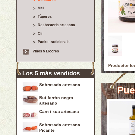
Mel
Tàperes
Resbosteria artesana
Oli
Packs tradicionals
Vinos y Licores
Productor lo
Los 5 más vendidos
Sobrasada artesana
Pue
Butifarrón negro
artesano
Carn i xua artesana
Sobrasada artesana
Picante