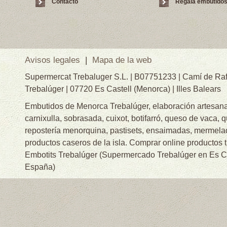
Contacto
Regala embutido
Avisos legales
|
Mapa de la web
Supermercat Trebaluger S.L. | B07751233 | Camí de Raf
Trebalúger | 07720 Es Castell (Menorca) | Illes Balears
Embutidos de Menorca Trebalúger, elaboración artesanal
carnixulla, sobrasada, cuixot, botifarró, queso de vaca, 
repostería menorquina, pastisets, ensaimadas, mermelad
productos caseros de la isla. Comprar online productos 
Embotits Trebalúger (Supermercado Trebalúger en Es Cas
España)