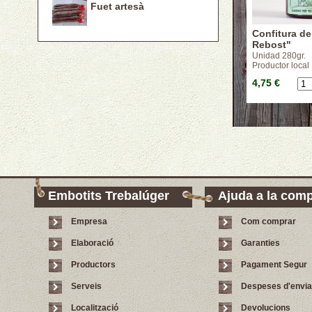
Fuet artesà
Confitura de
Rebost"
Unidad 280gr.
Productor local
4,75 €
Embotits Trebalúger
Ajuda a la com
Empresa
Com comprar
Elaboració
Garanties
Productors
Pagament Segur
Serveis
Despeses d'envi
Localització
Devolucions