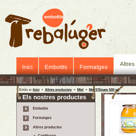
Altres
Inici
Embotits
Formatges
Estàs a:
Inici
>
Altres productes
>
Miel
>
Mel S'Eixam 500 gr.
Els nostres productes
Embotits
Formatges
Altres productes
Confituras