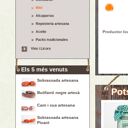
Miel
Alcaparras
Reposteria artesana
Productor lo
Aceite
Packs tradicionales
Vins i Licors
Els 5 més venuts
Sobrassada artesana
Pot
Butifarró negre artesà
Carn i xua artesana
Sobrassada artesana
Picant