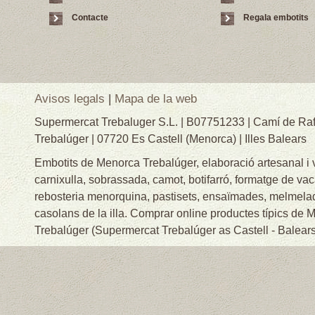
Contacte
Regala embotits
Avisos legals
|
Mapa de la web
Supermercat Trebaluger S.L. | B07751233 | Camí de Raf
Trebalúger | 07720 Es Castell (Menorca) | Illes Balears
Embotits de Menorca Trebalúger, elaboració artesanal i
carnixulla, sobrassada, camot, botifarró, formatge de va
rebosteria menorquina, pastisets, ensaïmades, melmelade
casolans de la illa. Comprar online productes típics de
Trebalúger (Supermercat Trebalúger as Castell - Balears