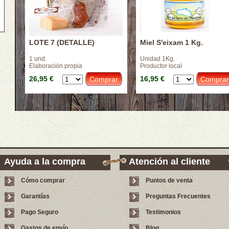
LOTE 7 (DETALLE)
Miel S'eixam 1 Kg.
1 und.
Unidad 1Kg.
Elaboración propia
Productor local
26,95 €
16,95 €
Ayuda a la compra
Atención al cliente
Cómo comprar
Puntos de venta
Garantías
Preguntas Frecuentes
Pago Seguro
Testimonios
Gastos de envío
Blog