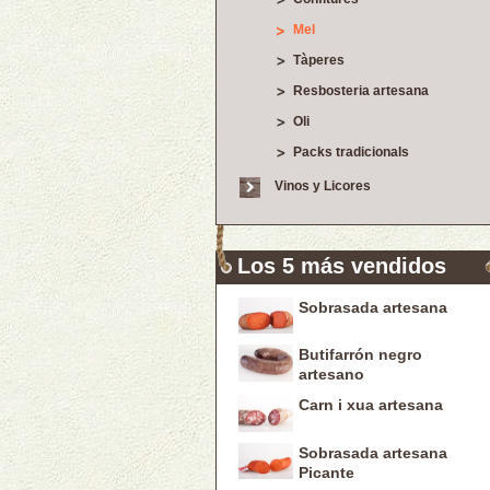
Mel
Tàperes
Resbosteria artesana
Oli
Packs tradicionals
Vinos y Licores
Los 5 más vendidos
Sobrasada artesana
Butifarrón negro
artesano
Carn i xua artesana
Sobrasada artesana
Picante