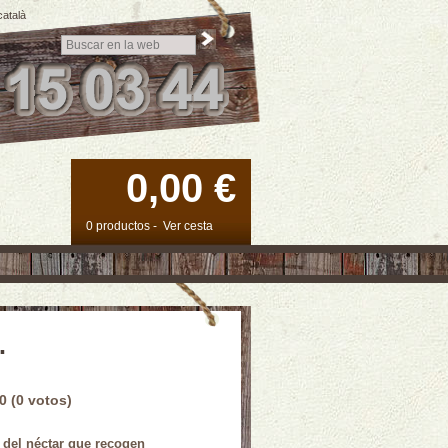
català
0,00 €
0 productos
-
Ver cesta
.
0 (0 votos)
r del néctar que recogen