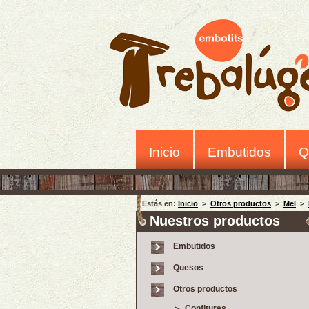
Inicio
Embutidos
Q
Estás en:
Inicio
>
Otros productos
>
Mel
>
Nuestros productos
Embutidos
Quesos
Otros productos
Confitures