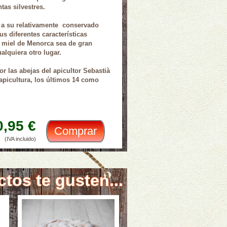
tas silvestres.
 a su relativamente conservado
us diferentes características
a miel de Menorca sea de gran
ualquiera otro lugar.
r las abejas del apicultor Sebastià
apicultura, los últimos 14 como
0,95 €
(IVA incluido)
tos te gusten...