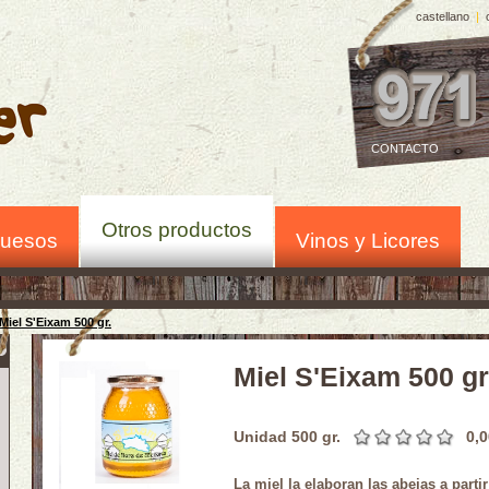
castellano
|
CONTACTO
Otros productos
uesos
Vinos y Licores
Miel S'Eixam 500 gr.
Miel S'Eixam 500 gr
Unidad 500 gr.
0,0
La miel la elaboran las abejas a parti