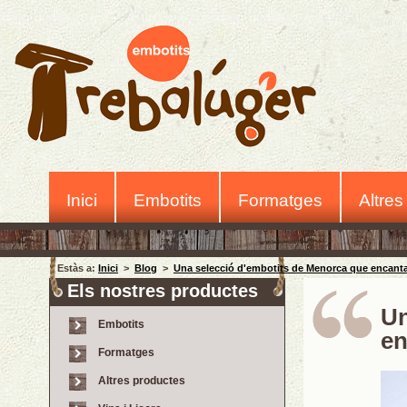
Inici
Embotits
Formatges
Altres
Estàs a:
Inici
>
Blog
>
Una selecció d'embotits de Menorca que encanta
Els nostres productes
Un
Embotits
en
Formatges
Altres productes