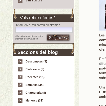
Vins i Licors
Vols rebre ofertes?
Introdueix el teu correu electrònic *
Les
Al enviar acceptes nostra
política de privadesa
conv
mic
ofe
Seccions del blog
Pre
Descomptes (3)
dife
mat
Elaboració (8)
form
Receptes (15)
sabo
Embutits (34)
Uns 
l'úl
Charcutería (8)
amic
Menorca (31)