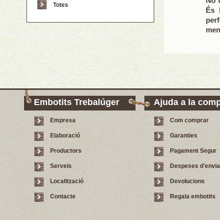
No 
Totes
És 
perf
meny
Embotits Trebalúger
Ajuda a la com
Empresa
Com comprar
Elaboració
Garanties
Productors
Pagament Segur
Serveis
Despeses d'envi
Localització
Devolucions
Contacte
Regala embotits