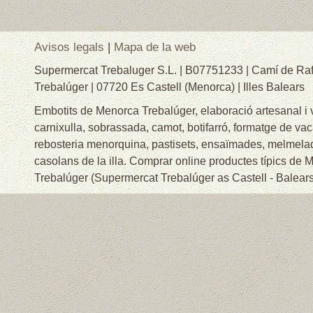
Avisos legals
|
Mapa de la web
Supermercat Trebaluger S.L. | B07751233 | Camí de Raf
Trebalúger | 07720 Es Castell (Menorca) | Illes Balears
Embotits de Menorca Trebalúger, elaboració artesanal i
carnixulla, sobrassada, camot, botifarró, formatge de va
rebosteria menorquina, pastisets, ensaïmades, melmelade
casolans de la illa. Comprar online productes típics de
Trebalúger (Supermercat Trebalúger as Castell - Balears