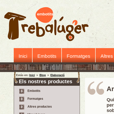
Inici
Embotits
Formatges
Altres
Estás en:
Inici
>
Blog
>
Elaboració
Els nostres productes
Ar
Embotits
Formatges
Qui
per
Altres productes
so