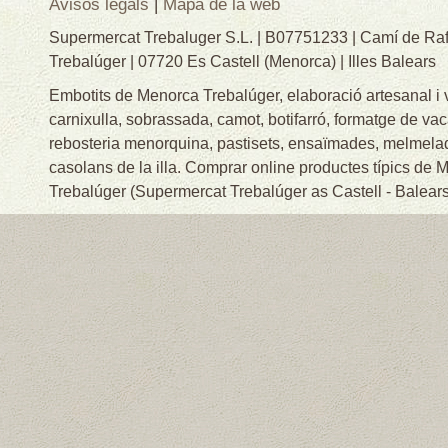
Avisos legals
|
Mapa de la web
Supermercat Trebaluger S.L. | B07751233 | Camí de Raf
Trebalúger | 07720 Es Castell (Menorca) | Illes Balears
Embotits de Menorca Trebalúger, elaboració artesanal i
carnixulla, sobrassada, camot, botifarró, formatge de va
rebosteria menorquina, pastisets, ensaïmades, melmelade
casolans de la illa. Comprar online productes típics de
Trebalúger (Supermercat Trebalúger as Castell - Balears