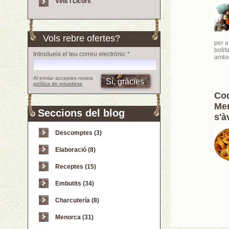
Vins i Licors
Vols rebre ofertes?
per a
botif
Introdueix el teu correu electrònic *
ambie
Al enviar acceptes nostra
política de privadesa
Co
Men
Seccions del blog
s'à
Descomptes (3)
Elaboració (8)
Receptes (15)
Embutits (34)
Charcutería (8)
Menorca (31)