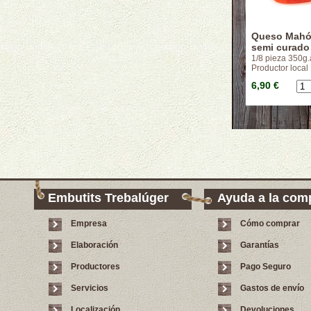
Queso Mahó
semi curado
1/8 pieza 350g.
Productor local
6,90 €
Embutits Trebalúger
Ayuda a la com
Empresa
Cómo comprar
Elaboración
Garantías
Productores
Pago Seguro
Servicios
Gastos de envío
Localización
Devoluciones