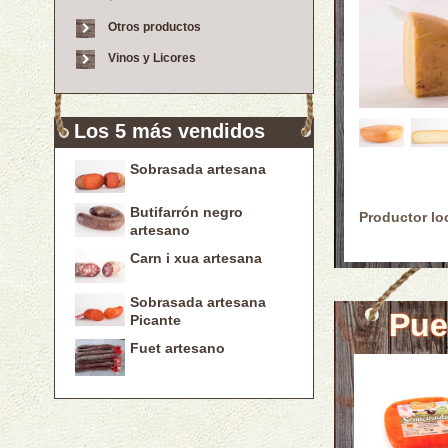
Otros productos
Vinos y Licores
Los 5 más vendidos
Sobrasada artesana
Butifarrón negro
Productor lo
artesano
Carn i xua artesana
Sobrasada artesana
Pue
Picante
Fuet artesano