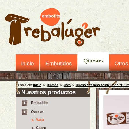
Quesos
Inicio
Embutidos
Otros
Estás en:
Inicio
>
Quesos
>
Vaca
>
Queso artesano semicurado "Quin
Nuestros productos
Embutidos
Quesos
Vaca
Cabra