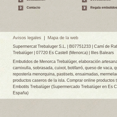
Contacto
Regala embutido
Avisos legales
|
Mapa de la web
Supermercat Trebaluger S.L. | B07751233 | Camí de Raf
Trebalúger | 07720 Es Castell (Menorca) | Illes Balears
Embutidos de Menorca Trebalúger, elaboración artesanal
carnixulla, sobrasada, cuixot, botifarró, queso de vaca, 
repostería menorquina, pastisets, ensaimadas, mermelad
productos caseros de la isla. Comprar online productos 
Embotits Trebalúger (Supermercado Trebalúger en Es Cas
España)