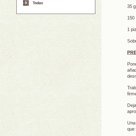
Todas
35 g
150 
1 pi
Sob
PR
Pond
añad
desm
Trab
firm
Dej
apr
Una 
que 