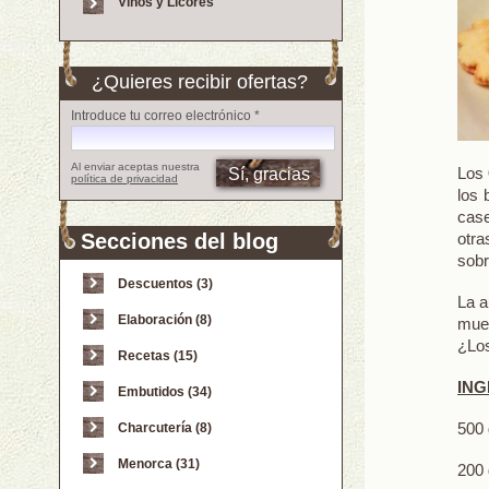
Vinos y Licores
¿Quieres recibir ofertas?
Introduce tu correo electrónico *
Al enviar aceptas nuestra
Los
política de privacidad
los 
case
otr
Secciones del blog
sobr
Descuentos (3)
La a
Elaboración (8)
mue
¿Los
Recetas (15)
ING
Embutidos (34)
500 
Charcutería (8)
Menorca (31)
200 