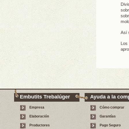
Div
sobr
sobr
mold
Así 
Los
apr
Embutits Trebalúger
Ayuda a la com
Empresa
Cómo comprar
Elaboración
Garantías
Productores
Pago Seguro