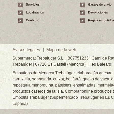
Servicios
Gastos de envío
Localización
Devoluciones
Contacto
Regala embutido
Avisos legales
|
Mapa de la web
Supermercat Trebaluger S.L. | B07751233 | Camí de Raf
Trebalúger | 07720 Es Castell (Menorca) | Illes Balears
Embutidos de Menorca Trebalúger, elaboración artesanal
carnixulla, sobrasada, cuixot, botifarró, queso de vaca, 
repostería menorquina, pastisets, ensaimadas, mermelad
productos caseros de la isla. Comprar online productos 
Embotits Trebalúger (Supermercado Trebalúger en Es Cas
España)