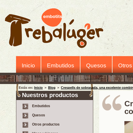
Inicio
Embutidos
Quesos
Otros
Estás en:
Inicio
>
Blog
>
Crespells de sobrasada, una excelente combin
Nuestros productos
Cr
Embutidos
co
Quesos
Otros productos