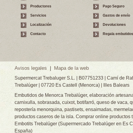
Productores
Pago Seguro
Servicios
Gastos de envío
Localización
Devoluciones
Contacto
Regala embutido
Avisos legales
|
Mapa de la web
Supermercat Trebaluger S.L. | B07751233 | Camí de Raf
Trebalúger | 07720 Es Castell (Menorca) | Illes Balears
Embutidos de Menorca Trebalúger, elaboración artesanal
carnixulla, sobrasada, cuixot, botifarró, queso de vaca, 
repostería menorquina, pastisets, ensaimadas, mermelad
productos caseros de la isla. Comprar online productos 
Embotits Trebalúger (Supermercado Trebalúger en Es Cas
España)